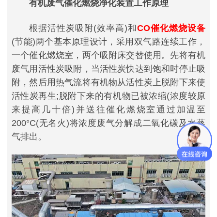
有机废气催化燃烧净化装置
工作原理
根据活性炭吸附(效率高)和
CO催化燃烧设备
(节能)两个基本原理设计，采用双气路连续工作，
一个催化燃烧室，两个吸附床交替使用。先将有机
废气用活性炭吸附，当活性炭快达到饱和时停止吸
附，然后用热气流将有机物从活性炭上脱附下来使
活性炭再生;脱附下来的有机物已被浓缩(浓度较原
来提高几十倍)并送往催化燃烧室通过加温至
200°C(无名火)将浓度废气分解成二氧化碳及水蒸
气排出。