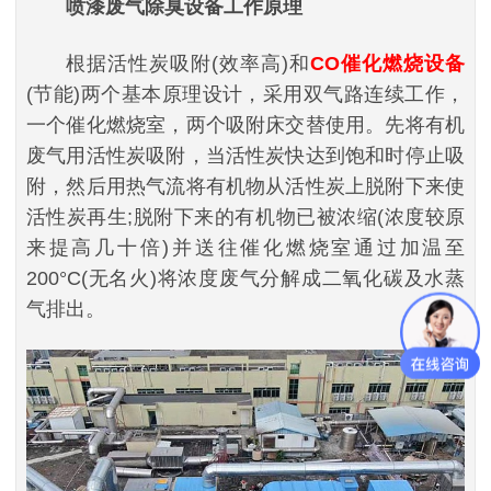
喷漆废气除臭设备
工作原理
根据活性炭吸附(效率高)和
CO催化燃烧设备
(节能)两个基本原理设计，采用双气路连续工作，
一个催化燃烧室，两个吸附床交替使用。先将有机
废气用活性炭吸附，当活性炭快达到饱和时停止吸
附，然后用热气流将有机物从活性炭上脱附下来使
活性炭再生;脱附下来的有机物已被浓缩(浓度较原
来提高几十倍)并送往催化燃烧室通过加温至
200°C(无名火)将浓度废气分解成二氧化碳及水蒸
气排出。