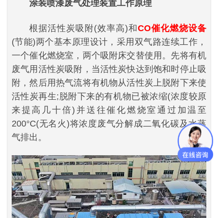
涂装喷漆废气处理装置
工作原理
根据活性炭吸附(效率高)和
CO催化燃烧设备
(节能)两个基本原理设计，采用双气路连续工作，
一个催化燃烧室，两个吸附床交替使用。先将有机
废气用活性炭吸附，当活性炭快达到饱和时停止吸
附，然后用热气流将有机物从活性炭上脱附下来使
活性炭再生;脱附下来的有机物已被浓缩(浓度较原
来提高几十倍)并送往催化燃烧室通过加温至
200°C(无名火)将浓度废气分解成二氧化碳及水蒸
气排出。