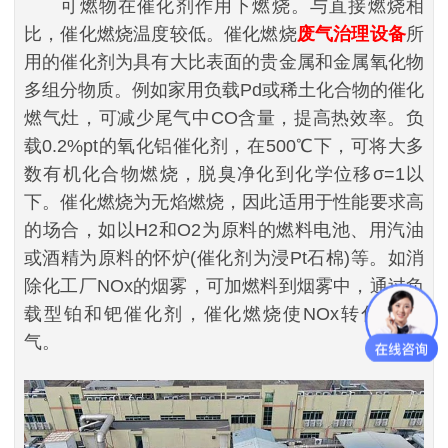
可燃物在催化剂作用下燃烧。与直接燃烧相
比，催化燃烧温度较低。催化燃烧
废气治理设备
所
用的催化剂为具有大比表面的贵金属和金属氧化物
多组分物质。例如家用负载Pd或稀土化合物的催化
燃气灶，可减少尾气中CO含量，提高热效率。负
载0.2%pt的氧化铝催化剂，在500℃下，可将大多
数有机化合物燃烧，脱臭净化到化学位移σ=1以
下。催化燃烧为无焰燃烧，因此适用于性能要求高
的场合，如以H2和O2为原料的燃料电池、用汽油
或酒精为原料的怀炉(催化剂为浸Pt石棉)等。如消
除化工厂NOx的烟雾，可加燃料到烟雾中，通过负
载型铂和钯催化剂，催化燃烧使NOx转化为N2
气。