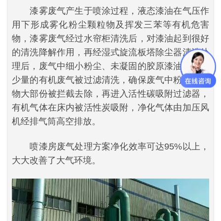
漆雾废气产生于喷涂过程，液态漆油在气压作
用下形成雾化粉尘颗粒物及挥发三苯等有机危害
物，漆雾废气经过水帘柜清洗后，对漆油起到很好
的清洗降解作用，再经湿式旋流板塔除尘器清洗处
理后，废气中细小粉尘、未凝固的胶原漆油颗粒及
少量的有机废气被过滤清洗，确保废气中粉尘颗粒
物大部份被拦截去除，再进入活性碳吸附过滤器，
有机气体在床内被活性炭吸附，净化气体由加压风
机经排气筒高空排放。
喷漆房废气处理方案净化效率可达95%以上，
大大改善了大气环境。