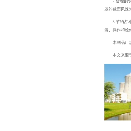
2.合理
罩的截面风速为：
3.节约
装、操作和检
木制品厂
本文来源于