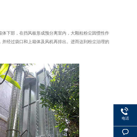
。
箱体下部，在挡风板形成预分离室内，大颗粒粉尘因惯性作
，并经过袋口和上箱体及风机再排出。进而达到粉尘治理的
电话