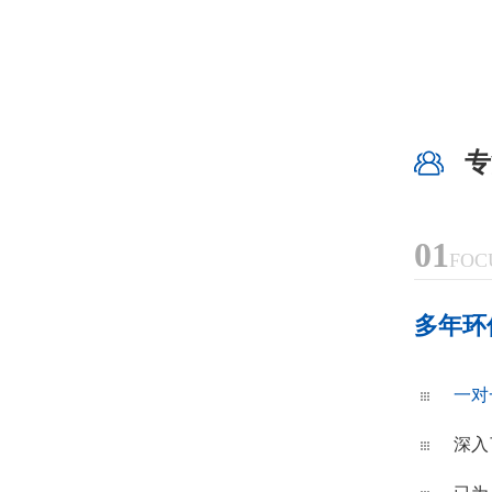
专
01
FOC
多年环
一对
深入