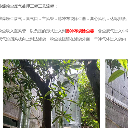
涉爆粉尘废气处理工程工艺流程：
涉爆粉尘废气→集气口→主风管→脉冲布袋除尘器→离心风机→达标排放
粉尘吸入至风管，以负压的形式进入到
脉冲布袋除尘器
，含尘废气进入中
废气沿挡风板向上到达滤袋，粉尘被阻留在滤袋外面，干净气体进入袋内