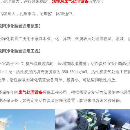
高，处理量大，运行效果稳定，
活性炭废气处理设备
占地少；
截污容量大，孔隙率高，耐摩擦，比重适中。
吸附净化装置适用范围】
附净化装置广泛用于家具木业、化工涂料、金属表面处理等喷涂、喷漆、
吸附净化装置适用工况】
宜高于 80 ℃;臭气湿度过高时，应增加除湿措施；活性炭料宜采用颗粒活性炭
00 m2 /g；活性炭层的填充密度宜为 350-550 kg/m3。活性炭废
净化率，活性炭吸附净化装置设备简单、投资小、可适应间歇性排放。
环保多年的
废气处理设备
环保工程公司，根据需要定制活性炭吸附净化装
理环保设备，如需定制活性炭吸附净化装置，欢迎来电咨询翌骏环保。