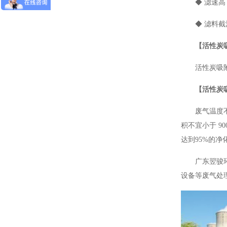
◆ 滤速
◆ 滤料
【活性炭
活性炭吸
【活性炭
废气温度不
积不宜小于 9
达到95%的
广东翌骏
设备等废气处