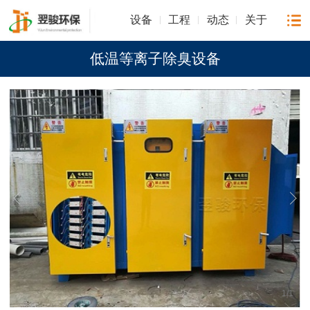
设备
工程
动态
关于
低温等离子除臭设备
1
/
1