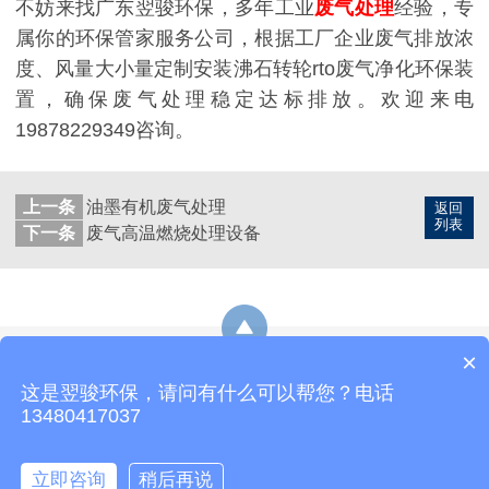
不妨来找广东翌骏环保，多年工业
废气处理
经验，专
属你的环保管家服务公司，根据工厂企业废气排放浓
度、风量大小量定制安装沸石转轮rto废气净化环保装
置，确保废气处理稳定达标排放。欢迎来电
19878229349咨询。
上一条
油墨有机废气处理
返回
列表
下一条
废气高温燃烧处理设备
×
网站地图
这是翌骏环保，请问有什么可以帮您？电话
热线：19878229349
E-Mail：yijunhuanbao8@163.com
13480417037
地址：东莞市石排镇东园大道石排段163号3号楼
立即咨询
稍后再说