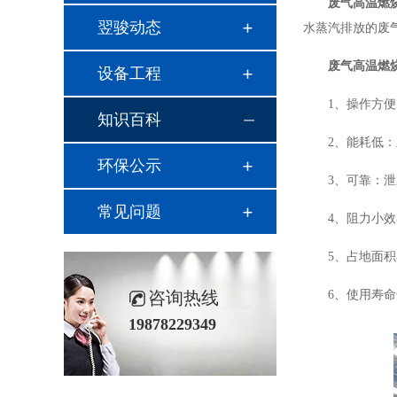
废气高温燃
翌骏动态
水蒸汽排放的
废
废气高温燃
设备工程
1、操作方
知识百科
2、能耗低
环保公示
3、可靠：
常见问题
4、阻力小
5、占地面
咨询热线
6、使用寿
19878229349