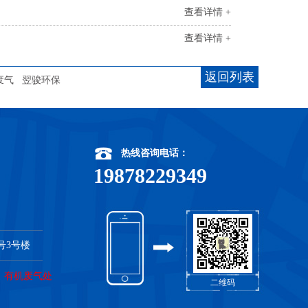
查看详情 +
查看详情 +
返回列表
废气
翌骏环保
热线咨询电话：
19878229349
号3号楼
，
有机废气处
二维码