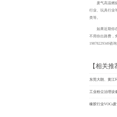
废气高温燃
行业、玩具行业
类等。
如果近期你
不用你出路费，
19878229349咨
【相关推
东莞大朗、黄江
工业粉尘治理设
橡胶行业VOCs