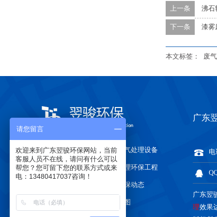
上一条
沸石
下一条
漆雾
本文标签：
废气
广东
请您留言
欢迎来到广东翌骏环保网站，当前
关于翌骏环保
有机废气处理设备
电话
客服人员不在线，请问有什么可以
帮您？您可留下您的联系方式或来
废气处理环保设备
废气处理环保工程
QQ
电：13480417037咨询！
环保证件办理
翌骏环保动态
广东翌
联系翌骏环保
网站地图
理
效果