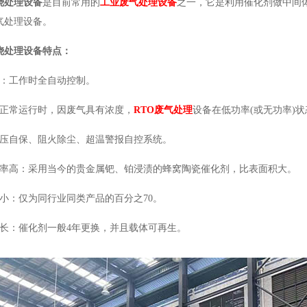
烧处理设备
是目前常用的
工业废气处理设备
之一，它是利用催化剂做中间
气处理设备
。
烧处理设备特点：
便：工作时全自动控制。
：正常运行时，因废气具有浓度，
RTO废气处理
设备
在低功率(或无功率)
泄压自保、阻火除尘、超温警报自控系统。
效率高：采用当今的贵金属钯、铂浸渍的蜂窝陶瓷催化剂，比表面积大。
积小：仅为同行业同类产品的百分之70。
命长：催化剂一般4年更换，并且载体可再生。