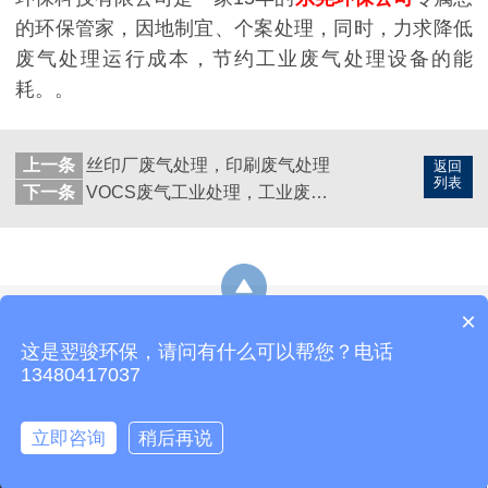
的环保管家，因地制宜、个案处理，同时，力求降低
废气处理运行成本，节约工业废气处理设备的能
耗。。
上一条
丝印厂废气处理，印刷废气处理
返回
列表
下一条
VOCS废气工业处理，工业废气处理
×
网站地图
这是翌骏环保，请问有什么可以帮您？电话
热线：19878229349
E-Mail：yijunhuanbao8@163.com
13480417037
地址：东莞市石排镇东园大道石排段163号3号楼
立即咨询
稍后再说
电话咨询
设备中心
治理案例
翌骏环保