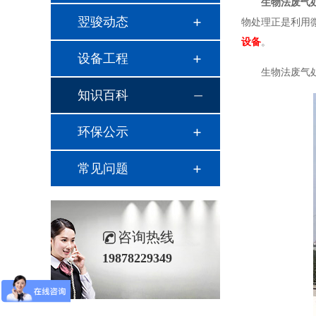
生物法废气
翌骏动态
物处理正是利用
设备
。
设备工程
生物法废气
知识百科
环保公示
常见问题
咨询热线
19878229349