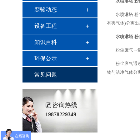
水喷淋塔 
翌骏动态
水喷淋塔 
有害气体)分离
设备工程
水喷淋塔 
知识百科
粉尘废气→
环保公示
粉尘废气通
物与洁净气体分
常见问题
咨询热线
19878229349