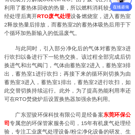
利用了蓄热体回收的热量，所以燃料消耗较少。废气
经
处理
后离开
RTO废气处理
设备燃烧室，进入蓄热室
2释放热量后排放，而蓄热室2的蓄热体吸热后用于下
个循环加热新输入的低温废气。
与此同时，引入部分净化后的气体对蓄热室3进
行吹扫以备进行下一轮热交换。该过程全部完成后切
换进气和出气阀门，气体由蓄热室2进入，蓄热室3排
出，蓄热室1进行吹扫；再接下来的循环则切换为由
蓄热室3进入，蓄热室1排出，蓄热室2进行吹扫，如
此交替切换持续运行。此外，为了提高热能利用率还
可在RTO焚烧炉后设置换热器加强余热利用。
广东翌骏环保科技有限公司是经备案
东莞环保公
司
专属您的环保管家服务公司，15年有机废气处理经
验，专注工业废气处理设备/粉尘净化设备的研发、生