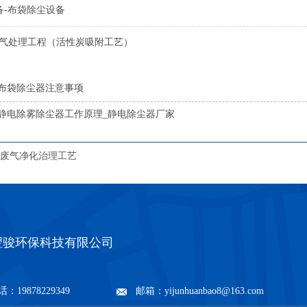
备-布袋除尘设备
废气处理工程（活性炭吸附工艺）
布袋除尘器注意事项
静电除雾除尘器工作原理_静电除尘器厂家
废气净化治理工艺
翌骏环保科技有限公司
：19878229349
邮箱：yijunhuanbao8@163.com