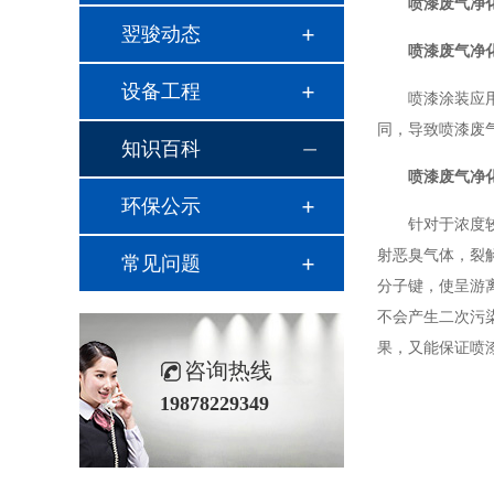
喷漆废气净
翌骏动态
喷漆废气净
设备工程
喷漆涂装应
同，导致喷漆废
知识百科
喷漆废气净
环保公示
针对于浓度
射恶臭气体，裂
常见问题
分子键，使呈游
不会产生二次污
果，又能保证喷
咨询热线
19878229349