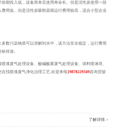
术前期投入低，设备简单且使用寿命长。但是活性炭使用一段
入费用低，但是活性炭吸附器期运行费用较高，适合小型企业
大多数污染物质可以溶解到水中，该方法安全稳定，运行费用
达标排放。
接喷漆废气处理设备、酸碱酸雾废气处理设备、填料喷淋塔、
在找喷漆废气净化治理工艺,欢迎来电
19878229349
咨询翌骏
了解详情 >