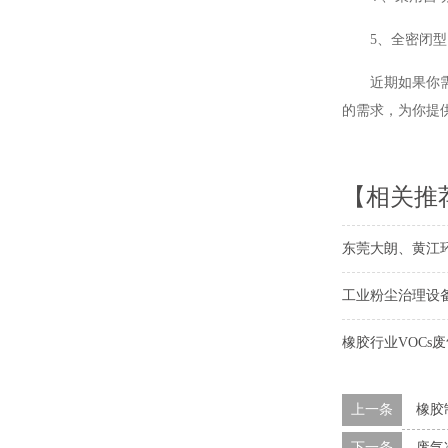
5、全密闭
近期如果你
的需求，为你提
【相关推
东莞大朗、黄江
工业粉尘治理设
橡胶行业VOCs
上一条
橡胶
下一条
废气