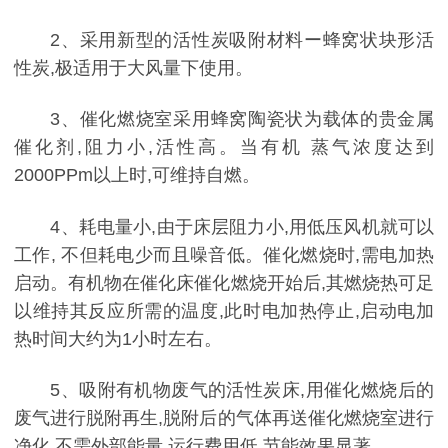
2、采用新型的活性炭吸附材料ー蜂窝状块形活
性炭,极适用于大风量下使用。
3、催化燃烧室采用蜂窝陶瓷状为载体的贵金属
催化剂,阻力小,活性高。当有机 蒸气浓度达到
2000PPm以上时,可维持自燃。
4、耗电量小,由于床层阻力小,用低压风机就可以
工作, 不但耗电少而且噪音低。催化燃烧时,需电加热
启动。有机物在催化床催化燃烧开始后,其燃烧热可足
以维持其反应所需的温度,此时电加热停止,启动电加
热时间大约为1小时左右。
5、吸附有机物废气的活性炭床,用催化燃烧后的
废气进行脱附再生,脱附后的气体再送催化燃烧室进行
净化,不需外部能量,运行费用低,节能效果显著。