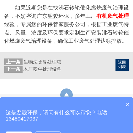
如果近期您是在找沸石转轮催化燃烧废气治理设
备，不妨咨询广东翌骏环保，多年工厂
有机废气处理
经验，专属您的环保管家服务公司，根据工业废气特
点、风量、浓度及环保要求定制生产安装沸石转轮催
化燃烧废气治理设备，确保工业废气处理达标排放。
上一条
生物法除臭处理塔
返回
列表
下一条
木厂粉尘处理设备
×
网站地图
这是翌骏环保，请问有什么可以帮您？电话
热线：19878229349
E-Mail：yijunhuanbao8@163.com
13480417037
地址：东莞市石排镇东园大道石排段163号3号楼