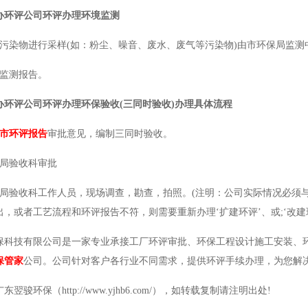
办环评公司环评办理环境监测
业污染物进行采样(如：粉尘、噪音、废水、废气等污染物)由市环保局监
境监测报告。
办环评公司环评办理环保验收(三同时验收)办理具体流程
市环评报告
审批意见，编制三同时验收。
保局验收科审批
保局验收科工作人员，现场调查，勘查，拍照。(注明：公司实际情况必须
，或者工艺流程和环评报告不符，则需要重新办理‘扩建环评’、或;‘改建
保科技有限公司是一家专业承接工厂环评审批、环保工程设计施工安装、
保管家
公司。公司针对客户各行业不同需求，提供环评手续办理
，为您解
翌骏环保（http://www.yjhb6.com/），如转载复制请注明出处!