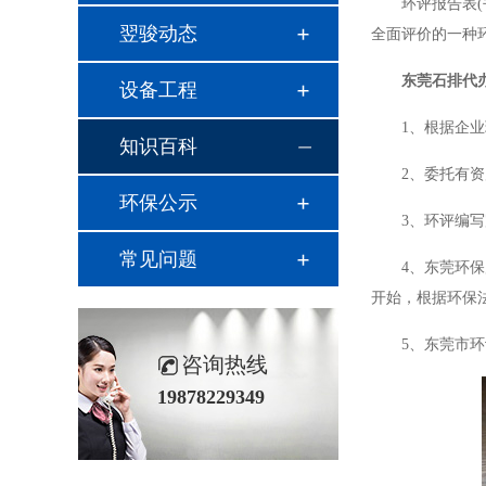
环评
报告表
翌骏动态
全面评价的一种
东莞石排代
设备工程
1、根据企
知识百科
2、委托有
环保公示
3、环评编
常见问题
4、东莞环
开始，根据环保
5、东莞市环
咨询热线
19878229349