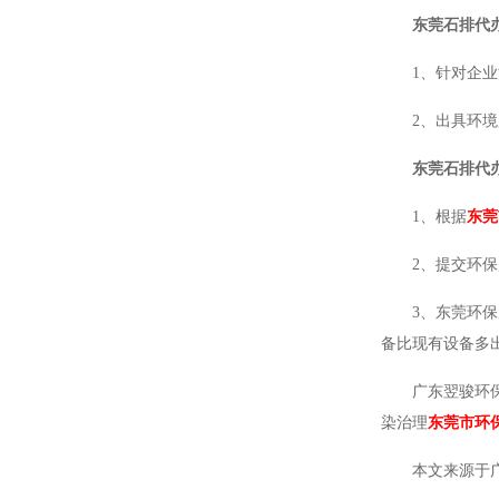
东莞石排代
1、针对企
2、出具环
东莞石排代
1、根据
东莞
2、提交环
3、东莞环
备比现有设备多出
广东翌骏环
染治理
东莞市环
本文来源于广东