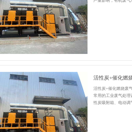
严重影响，有机废气净
备…
活性炭+催化燃
活性炭+催化燃烧废
常用的工业废气处理
性炭吸附箱、电动调
等部分…