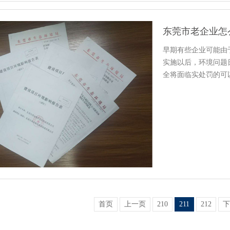
东莞市老企业怎
早期有些企业可能由
实施以后，环境问题
全将面临实处罚的可
电咨询，…
首页
上一页
210
211
212
下